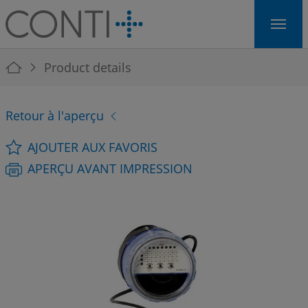
Skip to main navigation
Skip to main content
Skip to page footer
You are here:
Product details
Retour à l'aperçu
AJOUTER AUX FAVORIS
APERÇU AVANT IMPRESSION