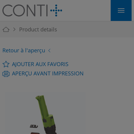
Skip to main navigation
Skip to main content
Skip to page footer
You are here:
Product details
Retour à l'aperçu
AJOUTER AUX FAVORIS
APERÇU AVANT IMPRESSION