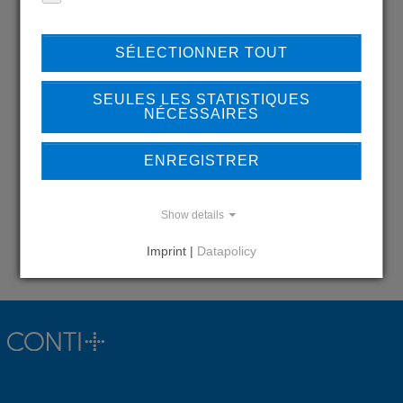
REFERENCES
SÉLECTIONNER TOUT
DO YOU HAVE QUESTIONS?
SEULES LES STATISTIQUES
CONTACT US
NÉCESSAIRES
ENREGISTRER
Show details
Contact
Imprint |
Datapolicy