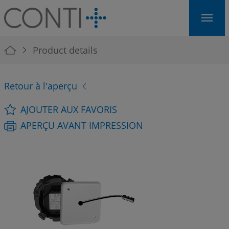
Skip to main navigation
Skip to main content
Skip to page footer
You are here:
Product details
Retour à l'aperçu
AJOUTER AUX FAVORIS
APERÇU AVANT IMPRESSION