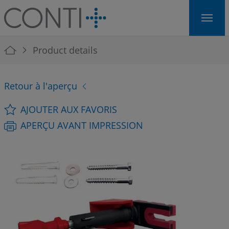
Skip to main navigation
Skip to main content
Skip to page footer
You are here:
Product details
Retour à l'aperçu
AJOUTER AUX FAVORIS
APERÇU AVANT IMPRESSION