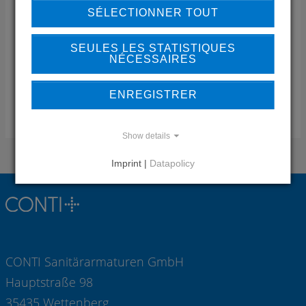
Brunei Darussalam Begawan
Brunei
SÉLECTIONNER TOUT
Téléphone:
+673-223-4771
Fax:
+673-223-4770
SEULES LES STATISTIQUES
NÉCESSAIRES
l'e-mail:
sales(at)constance.com.bn
Web:
www.constance.com.bn
ENREGISTRER
COMPÉTENCE RÉGION
Show details
Imprint |
Datapolicy
CONTI Sanitärarmaturen GmbH
Hauptstraße 98
35435 Wettenberg