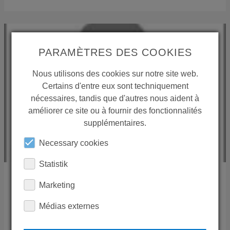
PARAMÈTRES DES COOKIES
Nous utilisons des cookies sur notre site web.
Certains d'entre eux sont techniquement
nécessaires, tandis que d'autres nous aident à
améliorer ce site ou à fournir des fonctionnalités
supplémentaires.
Necessary cookies
Statistik
CONSTANCE ENTERPRISE
Marketing
Médias externes
Unit A1 & A2, Ground & 1st Floor, Mawar 1, Simpang:
88-49 Kiulap, Bandar Seri Begaw BE1518 Negara