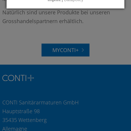
Natürlich sind unsere Produkte bei unseren
Grosshandelspartnern erhältlich.
MYCONTI+
CONTI Sanitärarmaturen GmbH
Hauptstraße 98
35435 Wettenberg
Allemagne