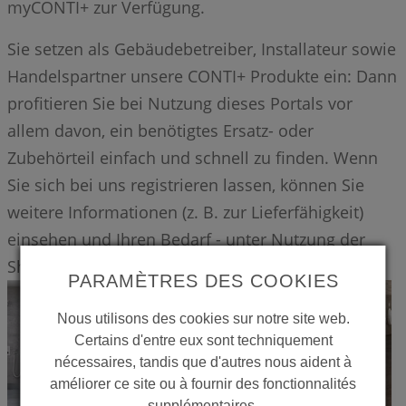
myCONTI+ zur Verfügung.
Sie setzen als Gebäudebetreiber, Installateur sowie
Handelspartner unsere CONTI+ Produkte ein: Dann
profitieren Sie bei Nutzung dieses Portals vor
allem davon, ein benötigtes Ersatz- oder
Zubehörteil einfach und schnell zu finden. Wenn
Sie sich bei uns registrieren lassen, können Sie
weitere Informationen (z. B. zur Lieferfähigkeit)
einsehen und Ihren Bedarf - unter Nutzung der
Shop-Funktion – sofort decken.
PARAMÈTRES DES COOKIES
Nous utilisons des cookies sur notre site web.
Certains d'entre eux sont techniquement
nécessaires, tandis que d'autres nous aident à
améliorer ce site ou à fournir des fonctionnalités
supplémentaires.