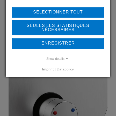
OUVERTURE/FERMETURE
SÉLECTIONNER TOUT
Panneau de douche avec mitigeur
SEULES LES STATISTIQUES
thermostatique pour le raccordement à l’eau
NÉCESSAIRES
froide et chaude.
ENREGISTRER
Show details
Imprint |
Datapolicy