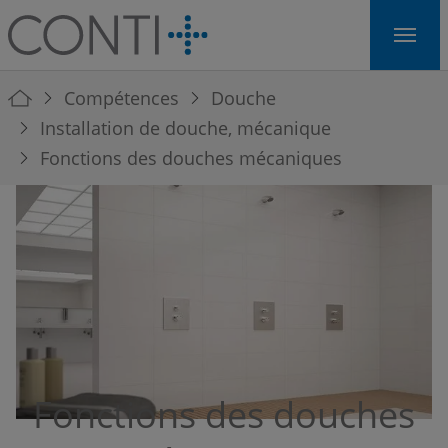
Skip to main navigation
Skip to main content
Skip to page footer
You are here:
Compétences
Douche
Installation de douche, mécanique
Fonctions des douches mécaniques
Fonctions des douches