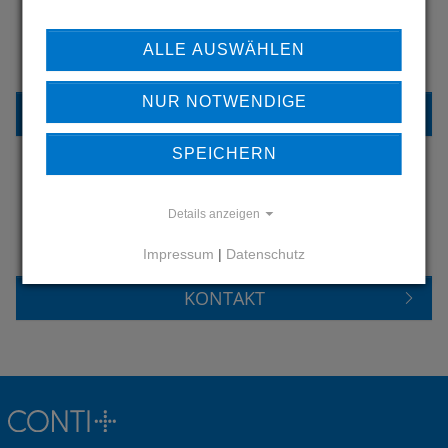
ERFAHREN SIE MEHR ÜBER
ALLE AUSWÄHLEN
UNSERE REFERENZEN
NUR NOTWENDIGE
REFERENZEN
SPEICHERN
HABEN SIE FRAGEN?
Details anzeigen
KONTAKTIEREN SIE UNS
Impressum
|
Datenschutz
KONTAKT