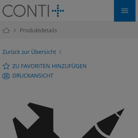
Skip to main navigation
Skip to main content
Skip to page footer
You are here:
Produktdetails
Zurück zur Übersicht
ZU FAVORITEN HINZUFÜGEN
DRUCKANSICHT