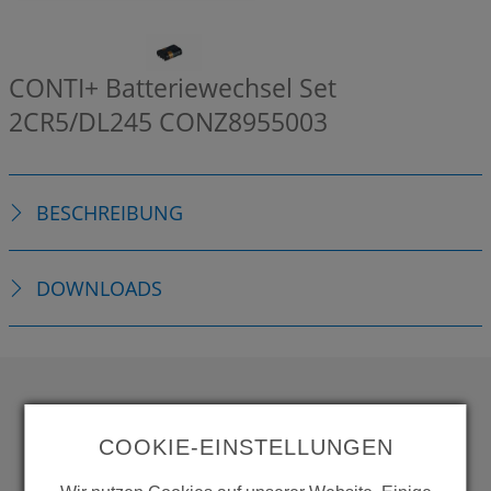
CONTI+ Batteriewechsel Set
2CR5/DL245
CONZ8955003
BESCHREIBUNG
DOWNLOADS
WOLLEN SIE MEHR
COOKIE-EINSTELLUNGEN
PRODUKTE SEHEN?