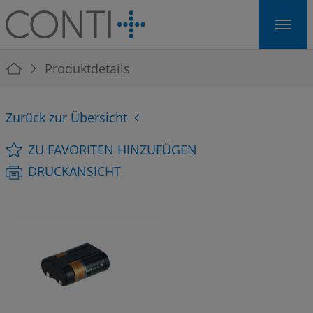
Skip to main navigation
Skip to main content
Skip to page footer
You are here:
Produktdetails
Zurück zur Übersicht
ZU FAVORITEN HINZUFÜGEN
DRUCKANSICHT