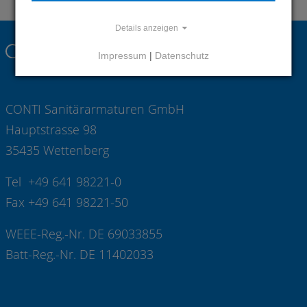
Details anzeigen
Impressum
|
Datenschutz
CONTI Sanitärarmaturen GmbH
Hauptstrasse 98
35435 Wettenberg
Tel +49 641 98221-0
Fax +49 641 98221-50
WEEE-Reg.-Nr. DE 69033855
Batt-Reg.-Nr. DE 11402033