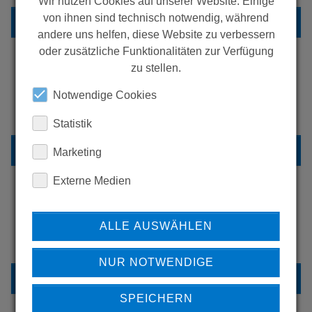
Wir nutzen Cookies auf unserer Website. Einige
von ihnen sind technisch notwendig, während
ZURÜCK ZUR ÜBERSICHT
andere uns helfen, diese Website zu verbessern
oder zusätzliche Funktionalitäten zur Verfügung
zu stellen.
ERFAHREN SIE MEHR ÜBER
Notwendige Cookies
UNSERE REFERENZEN
Statistik
REFERENZEN
Marketing
Externe Medien
HABEN SIE FRAGEN?
ALLE AUSWÄHLEN
KONTAKTIEREN SIE UNS
NUR NOTWENDIGE
KONTAKT
SPEICHERN