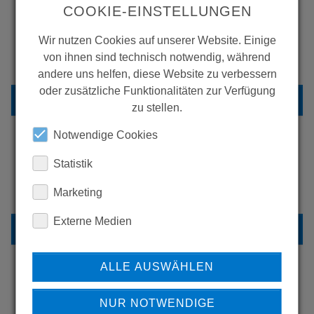
COOKIE-EINSTELLUNGEN
WOLLEN SIE MEHR
Wir nutzen Cookies auf unserer Website. Einige
von ihnen sind technisch notwendig, während
PRODUKTE SEHEN?
andere uns helfen, diese Website zu verbessern
oder zusätzliche Funktionalitäten zur Verfügung
ZURÜCK ZUR ÜBERSICHT
zu stellen.
Notwendige Cookies
Statistik
ERFAHREN SIE MEHR ÜBER
UNSERE REFERENZEN
Marketing
Externe Medien
REFERENZEN
ALLE AUSWÄHLEN
HABEN SIE FRAGEN?
NUR NOTWENDIGE