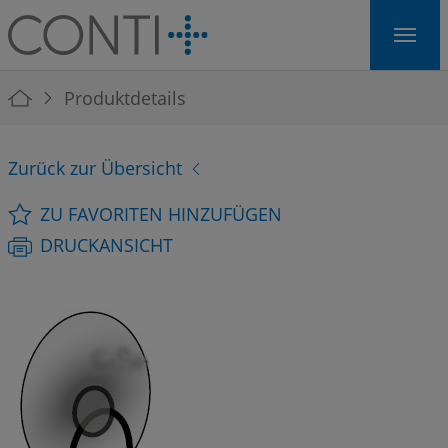
Skip to main navigation
Skip to main content
Skip to page footer
You are here:
Produktdetails
Zurück zur Übersicht
ZU FAVORITEN HINZUFÜGEN
DRUCKANSICHT