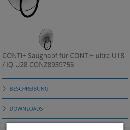
CONTI+ Saugnapf für CONTI+ ultra U18
/ iQ U28
CONZ8939755
BESCHREIBUNG
DOWNLOADS