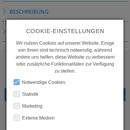
BESCHREIBUNG
COOKIE-EINSTELLUNGEN
DOWNLOADS
Wir nutzen Cookies auf unserer Website. Einige
von ihnen sind technisch notwendig, während
andere uns helfen, diese Website zu verbessern
oder zusätzliche Funktionalitäten zur Verfügung
WOLLEN SIE MEHR
zu stellen.
PRODUKTE SEHEN?
Notwendige Cookies
ZURÜCK ZUR ÜBERSICHT
Statistik
Marketing
Externe Medien
ERFAHREN SIE MEHR ÜBER