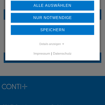
UNSERE REFERENZEN
ALLE AUSWÄHLEN
REFERENZEN
NUR NOTWENDIGE
SPEICHERN
HABEN SIE FRAGEN?
KONTAKTIEREN SIE UNS
Details anzeigen
Impressum
|
Datenschutz
KONTAKT