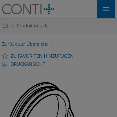
Skip to main navigation
Skip to main content
Skip to page footer
You are here:
Produktdetails
Zurück zur Übersicht
ZU FAVORITEN HINZUFÜGEN
DRUCKANSICHT