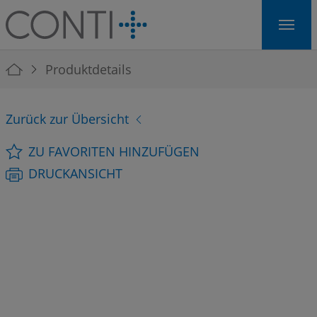
Skip to main navigation
Skip to main content
Skip to page footer
You are here:
Produktdetails
Zurück zur Übersicht
ZU FAVORITEN HINZUFÜGEN
DRUCKANSICHT