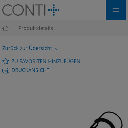
Skip to main navigation
Skip to main content
Skip to page footer
You are here:
Produktdetails
Zurück zur Übersicht
ZU FAVORITEN HINZUFÜGEN
DRUCKANSICHT