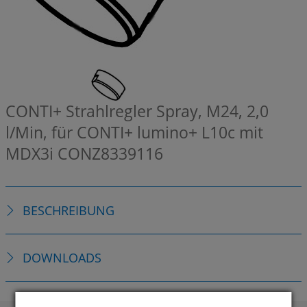
CONTI+ Strahlregler Spray, M24, 2,0
l/Min, für CONTI+ lumino+ L10c mit
MDX3i
CONZ8339116
BESCHREIBUNG
DOWNLOADS