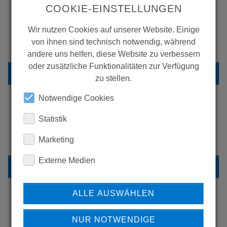
COOKIE-EINSTELLUNGEN
Wir nutzen Cookies auf unserer Website. Einige
WOLLEN SIE MEHR
von ihnen sind technisch notwendig, während
PRODUKTE SEHEN?
andere uns helfen, diese Website zu verbessern
oder zusätzliche Funktionalitäten zur Verfügung
ZURÜCK ZUR ÜBERSICHT
zu stellen.
Notwendige Cookies
Statistik
ERFAHREN SIE MEHR ÜBER
UNSERE REFERENZEN
Marketing
Externe Medien
REFERENZEN
ALLE AUSWÄHLEN
HABEN SIE FRAGEN?
NUR NOTWENDIGE