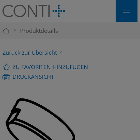
Skip to main navigation
Skip to main content
Skip to page footer
You are here:
Produktdetails
Zurück zur Übersicht
ZU FAVORITEN HINZUFÜGEN
DRUCKANSICHT