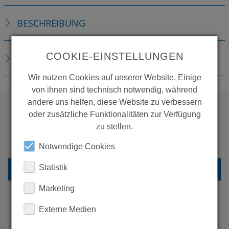
BESCHREIBUNG
COOKIE-EINSTELLUNGEN
DOWNLOADS
Wir nutzen Cookies auf unserer Website. Einige
von ihnen sind technisch notwendig, während
andere uns helfen, diese Website zu verbessern
oder zusätzliche Funktionalitäten zur Verfügung
WOLLEN SIE MEHR
zu stellen.
PRODUKTE SEHEN?
Notwendige Cookies
Statistik
ZURÜCK ZUR ÜBERSICHT
Marketing
Externe Medien
ERFAHREN SIE MEHR ÜBER