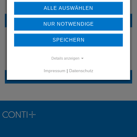
UNSERE REFERENZEN
ALLE AUSWÄHLEN
REFERENZEN
NUR NOTWENDIGE
SPEICHERN
HABEN SIE FRAGEN?
Details anzeigen
KONTAKTIEREN SIE UNS
Impressum
|
Datenschutz
KONTAKT