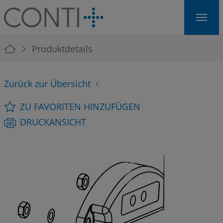
Skip to main navigation
Skip to main content
Skip to page footer
You are here:
Produktdetails
Zurück zur Übersicht
ZU FAVORITEN HINZUFÜGEN
DRUCKANSICHT