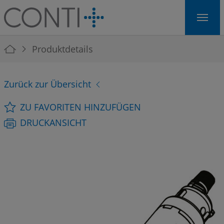
Skip to main navigation
Skip to main content
Skip to page footer
You are here:
Produktdetails
Zurück zur Übersicht
ZU FAVORITEN HINZUFÜGEN
DRUCKANSICHT