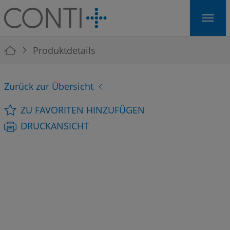
Skip to main navigation
Skip to main content
Skip to page footer
You are here:
Produktdetails
Zurück zur Übersicht
ZU FAVORITEN HINZUFÜGEN
DRUCKANSICHT