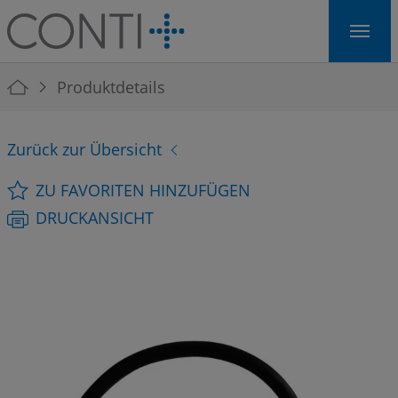
Skip to main navigation
Skip to main content
Skip to page footer
You are here:
Produktdetails
Zurück zur Übersicht
ZU FAVORITEN HINZUFÜGEN
DRUCKANSICHT