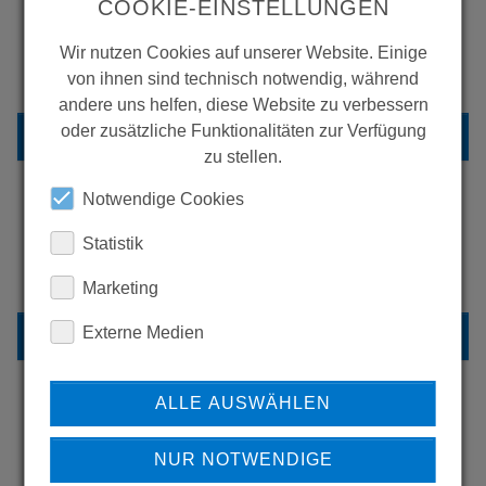
COOKIE-EINSTELLUNGEN
WOLLEN SIE MEHR
Wir nutzen Cookies auf unserer Website. Einige
PRODUKTE SEHEN?
von ihnen sind technisch notwendig, während
andere uns helfen, diese Website zu verbessern
oder zusätzliche Funktionalitäten zur Verfügung
ZURÜCK ZUR ÜBERSICHT
zu stellen.
Notwendige Cookies
ERFAHREN SIE MEHR ÜBER
Statistik
UNSERE REFERENZEN
Marketing
REFERENZEN
Externe Medien
ALLE AUSWÄHLEN
HABEN SIE FRAGEN?
NUR NOTWENDIGE
KONTAKTIEREN SIE UNS