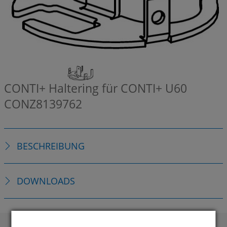
CONTI+ Haltering für CONTI+ U60
CONZ8139762
BESCHREIBUNG
DOWNLOADS