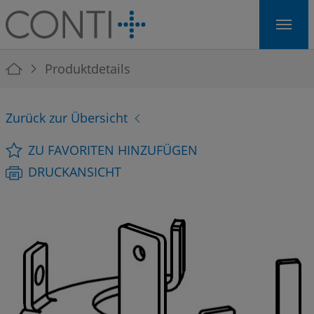
Skip to main navigation
Skip to main content
Skip to page footer
You are here:
Produktdetails
Zurück zur Übersicht
ZU FAVORITEN HINZUFÜGEN
DRUCKANSICHT