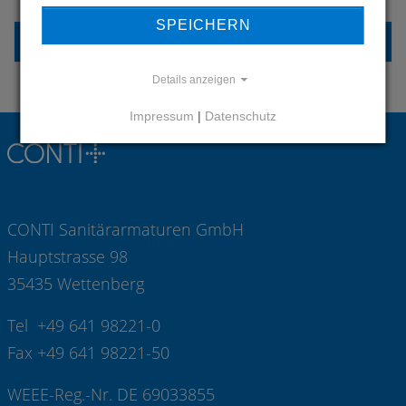
SPEICHERN
KONTAKT
Details anzeigen
Impressum
|
Datenschutz
CONTI Sanitärarmaturen GmbH
Hauptstrasse 98
35435 Wettenberg
Tel +49 641 98221-0
Fax +49 641 98221-50
WEEE-Reg.-Nr. DE 69033855