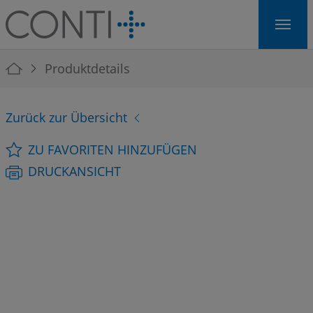
Skip to main navigation
Skip to main content
Skip to page footer
You are here:
Produktdetails
Zurück zur Übersicht
ZU FAVORITEN HINZUFÜGEN
DRUCKANSICHT