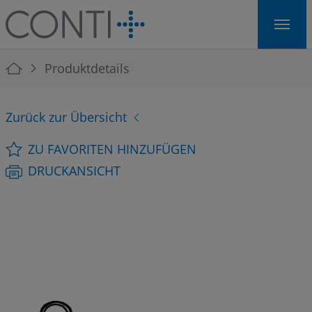
Skip to main navigation
Skip to main content
Skip to page footer
You are here:
Produktdetails
Zurück zur Übersicht
ZU FAVORITEN HINZUFÜGEN
DRUCKANSICHT