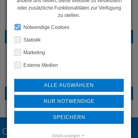
andere uns helfen, diese Website zu verbessern
oder zusätzliche Funktionalitäten zur Verfügung
ERFAHREN SIE MEHR ÜBER
zu stellen.
UNSERE REFERENZEN
Notwendige Cookies
REFERENZEN
Statistik
Marketing
Externe Medien
HABEN SIE FRAGEN?
KONTAKTIEREN SIE UNS
ALLE AUSWÄHLEN
KONTAKT
NUR NOTWENDIGE
SPEICHERN
Details anzeigen