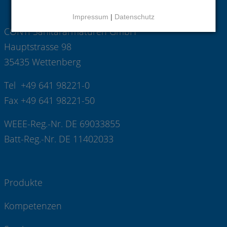
Impressum
|
Datenschutz
CONTI Sanitärarmaturen GmbH
Hauptstrasse 98
35435 Wettenberg
Tel +49 641 98221-0
Fax +49 641 98221-50
WEEE-Reg.-Nr. DE 69033855
Batt-Reg.-Nr. DE 11402033
Produkte
Kompetenzen