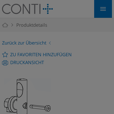
Skip to main navigation
Skip to main content
Skip to page footer
You are here:
Produktdetails
Zurück zur Übersicht
ZU FAVORITEN HINZUFÜGEN
DRUCKANSICHT