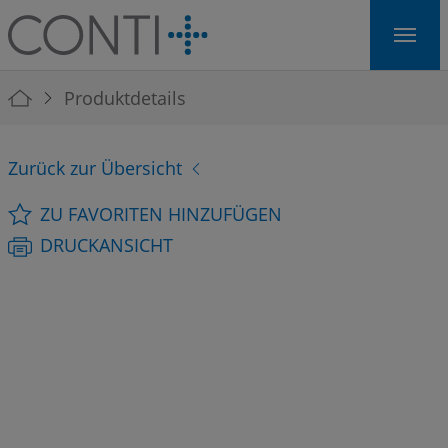
Skip to main navigation
Skip to main content
Skip to page footer
You are here:
Produktdetails
Zurück zur Übersicht
ZU FAVORITEN HINZUFÜGEN
DRUCKANSICHT