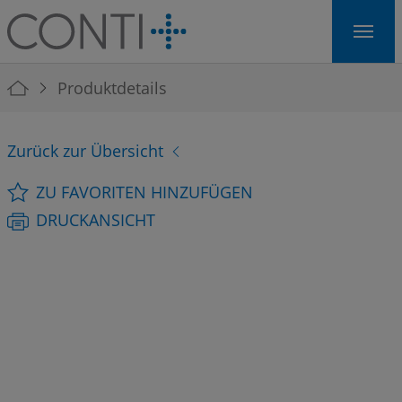
Skip to main navigation
Skip to main content
Skip to page footer
You are here:
Produktdetails
Zurück zur Übersicht
ZU FAVORITEN HINZUFÜGEN
DRUCKANSICHT