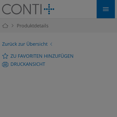
Skip to main navigation
Skip to main content
Skip to page footer
You are here:
Produktdetails
Zurück zur Übersicht
ZU FAVORITEN HINZUFÜGEN
DRUCKANSICHT