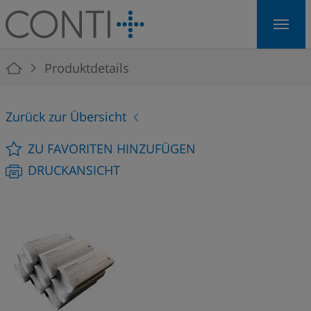
Skip to main navigation
Skip to main content
Skip to page footer
You are here:
Produktdetails
Zurück zur Übersicht
ZU FAVORITEN HINZUFÜGEN
DRUCKANSICHT