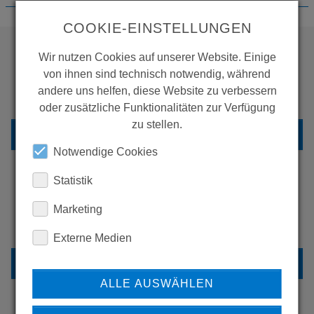
COOKIE-EINSTELLUNGEN
Wir nutzen Cookies auf unserer Website. Einige
von ihnen sind technisch notwendig, während
WOLLEN SIE MEHR
andere uns helfen, diese Website zu verbessern
PRODUKTE SEHEN?
oder zusätzliche Funktionalitäten zur Verfügung
zu stellen.
ZURÜCK ZUR ÜBERSICHT
Notwendige Cookies
Statistik
ERFAHREN SIE MEHR ÜBER
Marketing
UNSERE REFERENZEN
Externe Medien
REFERENZEN
ALLE AUSWÄHLEN