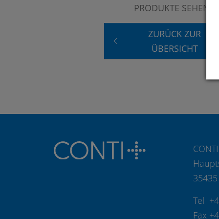
PRODUKTE SEHEN?
ZURÜCK ZUR
ÜBERSICHT
CONTI
Haupt
35435
Tel +
Fax +