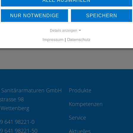
UNSERE REFERENZEN
NUR NOTWENDIGE
SPEICHERN
REFERENZEN
Details anzeigen
Impressum
|
Datenschutz
 Sanitärarmaturen GmbH
Produkte
strasse 98
Kompetenzen
 Wettenberg
Service
49 641 98221-0
49 641 98221-50
Aktuelles