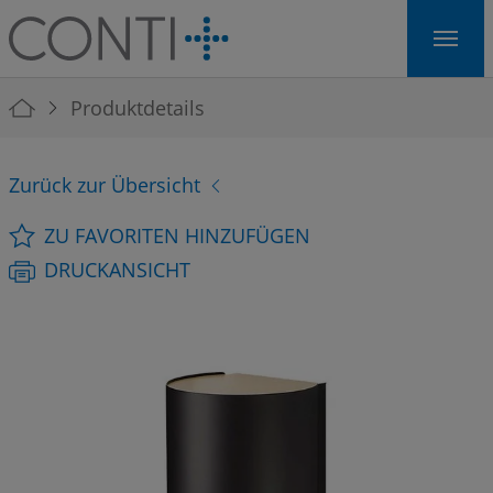
Skip to main navigation
Skip to main content
Skip to page footer
You are here:
Produktdetails
Zurück zur Übersicht
ZU FAVORITEN HINZUFÜGEN
DRUCKANSICHT