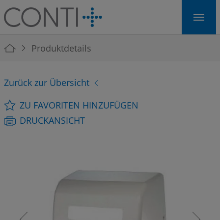
Skip to main navigation
Skip to main content
Skip to page footer
You are here:
Produktdetails
Zurück zur Übersicht
ZU FAVORITEN HINZUFÜGEN
DRUCKANSICHT