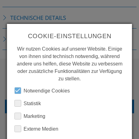
TECHNISCHE DETAILS
COOKIE-EINSTELLUNGEN
DOWNLOADS
Wir nutzen Cookies auf unserer Website. Einige
von ihnen sind technisch notwendig, während
andere uns helfen, diese Website zu verbessern
oder zusätzliche Funktionalitäten zur Verfügung
zu stellen.
WOLLEN SIE MEHR
PRODUKTE SEHEN?
Notwendige Cookies
Statistik
ZURÜCK ZUR ÜBERSICHT
Marketing
Externe Medien
ERFAHREN SIE MEHR ÜBER