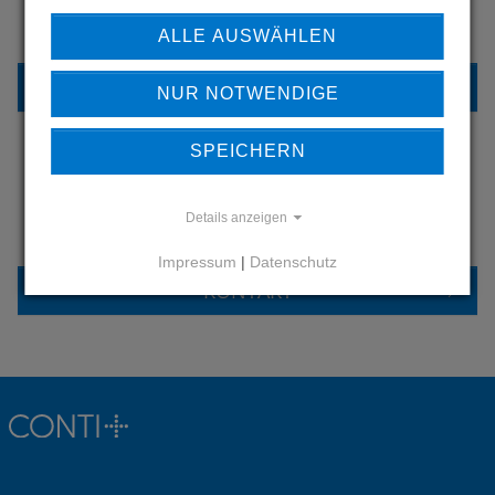
UNSERE REFERENZEN
ALLE AUSWÄHLEN
REFERENZEN
NUR NOTWENDIGE
SPEICHERN
HABEN SIE FRAGEN?
Details anzeigen
KONTAKTIEREN SIE UNS
Impressum
|
Datenschutz
KONTAKT