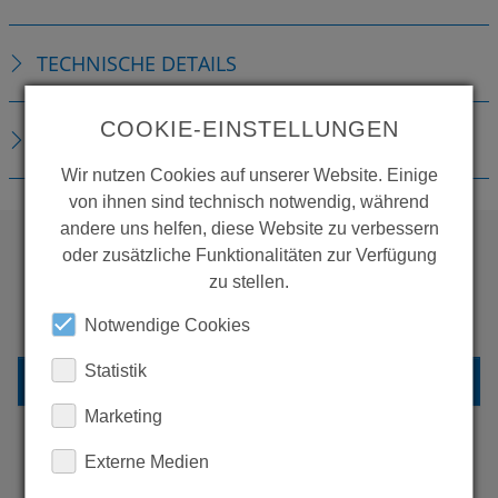
TECHNISCHE DETAILS
COOKIE-EINSTELLUNGEN
DOWNLOADS
Wir nutzen Cookies auf unserer Website. Einige
von ihnen sind technisch notwendig, während
andere uns helfen, diese Website zu verbessern
oder zusätzliche Funktionalitäten zur Verfügung
zu stellen.
WOLLEN SIE MEHR
PRODUKTE SEHEN?
Notwendige Cookies
Statistik
ZURÜCK ZUR ÜBERSICHT
Marketing
Externe Medien
ERFAHREN SIE MEHR ÜBER