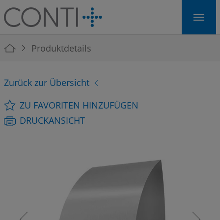
Skip to main navigation
Skip to main content
Skip to page footer
You are here:
Produktdetails
Zurück zur Übersicht
ZU FAVORITEN HINZUFÜGEN
DRUCKANSICHT