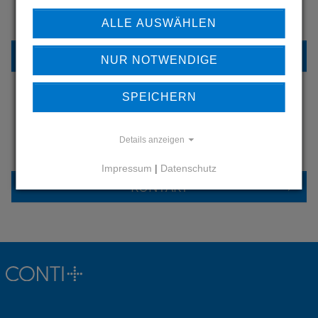
UNSERE REFERENZEN
ALLE AUSWÄHLEN
REFERENZEN
NUR NOTWENDIGE
SPEICHERN
HABEN SIE FRAGEN?
Details anzeigen
KONTAKTIEREN SIE UNS
Impressum
|
Datenschutz
KONTAKT