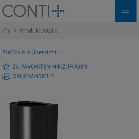
Skip to main navigation
Skip to main content
Skip to page footer
You are here:
Produktdetails
Zurück zur Übersicht
ZU FAVORITEN HINZUFÜGEN
DRUCKANSICHT