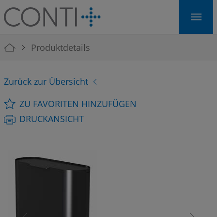
Skip to main navigation
Skip to main content
Skip to page footer
You are here:
Produktdetails
Zurück zur Übersicht
ZU FAVORITEN HINZUFÜGEN
DRUCKANSICHT