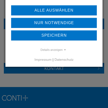
ERFAHREN SIE MEHR ÜBER
ALLE AUSWÄHLEN
UNSERE REFERENZEN
NUR NOTWENDIGE
REFERENZEN
SPEICHERN
HABEN SIE FRAGEN?
Details anzeigen
KONTAKTIEREN SIE UNS
Impressum
|
Datenschutz
KONTAKT