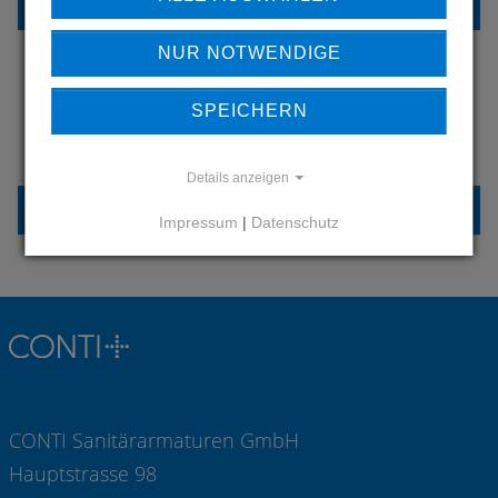
REFERENZEN
NUR NOTWENDIGE
SPEICHERN
HABEN SIE FRAGEN?
KONTAKTIEREN SIE UNS
Details anzeigen
KONTAKT
Impressum
|
Datenschutz
CONTI Sanitärarmaturen GmbH
Hauptstrasse 98