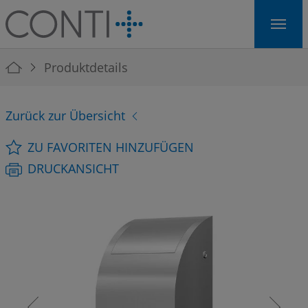
Skip to main navigation
Skip to main content
Skip to page footer
You are here:
Produktdetails
Zurück zur Übersicht
ZU FAVORITEN HINZUFÜGEN
DRUCKANSICHT