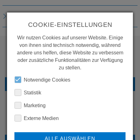
DOWNLOADS
COOKIE-EINSTELLUNGEN
Wir nutzen Cookies auf unserer Website. Einige
von ihnen sind technisch notwendig, während
andere uns helfen, diese Website zu verbessern
WOLLEN SIE MEHR
oder zusätzliche Funktionalitäten zur Verfügung
PRODUKTE SEHEN?
zu stellen.
Notwendige Cookies
ZURÜCK ZUR ÜBERSICHT
Statistik
Marketing
ERFAHREN SIE MEHR ÜBER
Externe Medien
UNSERE REFERENZEN
ALLE AUSWÄHLEN