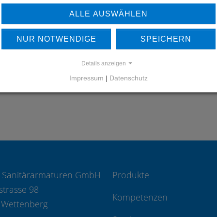
ALLE AUSWÄHLEN
ERFAHREN SIE MEHR ÜBER
UNSERE REFERENZEN
NUR NOTWENDIGE
SPEICHERN
REFERENZEN
Details anzeigen
Impressum
|
Datenschutz
 Sanitärarmaturen GmbH
Produkte
strasse 98
Kompetenzen
 Wettenberg