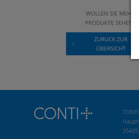
WOLLEN SIE MEHR
PRODUKTE SEHEN?
ZURÜCK ZUR
ÜBERSICHT
CONTI
Haupt
35435