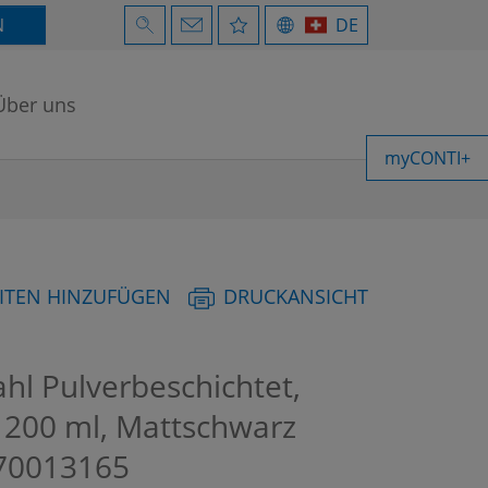
N
DE
Über uns
myCONTI+
ITEN HINZUFÜGEN
DRUCKANSICHT
hl Pulverbeschichtet,
1200 ml, Mattschwarz
70013165