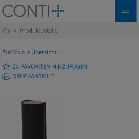
Skip to main navigation
Skip to main content
Skip to page footer
You are here:
Produktdetails
Zurück zur Übersicht
ZU FAVORITEN HINZUFÜGEN
DRUCKANSICHT