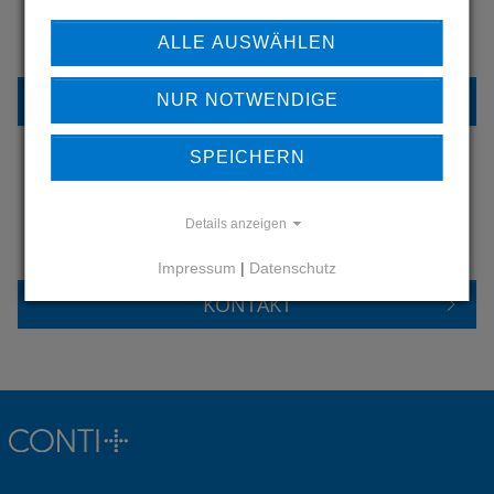
ERFAHREN SIE MEHR ÜBER
UNSERE REFERENZEN
ALLE AUSWÄHLEN
REFERENZEN
NUR NOTWENDIGE
SPEICHERN
HABEN SIE FRAGEN?
Details anzeigen
KONTAKTIEREN SIE UNS
Impressum
|
Datenschutz
KONTAKT