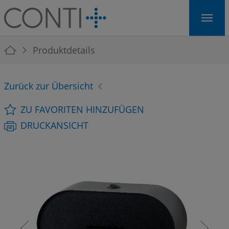
Skip to main navigation
Skip to main content
Skip to page footer
You are here:
Produktdetails
Zurück zur Übersicht
ZU FAVORITEN HINZUFÜGEN
DRUCKANSICHT