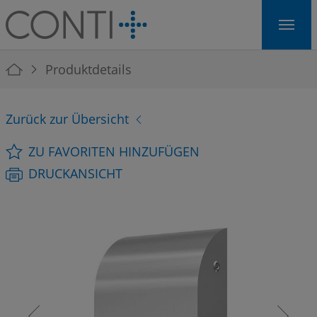
Skip to main navigation
Skip to main content
Skip to page footer
You are here:
Produktdetails
Zurück zur Übersicht
ZU FAVORITEN HINZUFÜGEN
DRUCKANSICHT