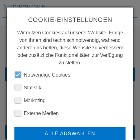
DOWNLOADS
COOKIE-EINSTELLUNGEN
Wir nutzen Cookies auf unserer Website. Einige
von ihnen sind technisch notwendig, während
WOLLEN SIE MEHR
andere uns helfen, diese Website zu verbessern
oder zusätzliche Funktionalitäten zur Verfügung
PRODUKTE SEHEN?
zu stellen.
ZURÜCK ZUR ÜBERSICHT
Notwendige Cookies
Statistik
Marketing
ERFAHREN SIE MEHR ÜBER
Externe Medien
UNSERE REFERENZEN
REFERENZEN
ALLE AUSWÄHLEN