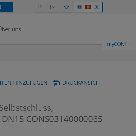
N
DE
Über uns
myCONTI+
ITEN HINZUFÜGEN
DRUCKANSICHT
elbstschluss,
m, DN15
CONS03140000065