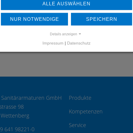
ERFAHREN SIE MEHR ÜBER
ALLE AUSWÄHLEN
UNSERE REFERENZEN
NUR NOTWENDIGE
SPEICHERN
REFERENZEN
Details anzeigen
Impressum
|
Datenschutz
 Sanitärarmaturen GmbH
Produkte
strasse 98
Kompetenzen
 Wettenberg
Service
49 641 98221-0