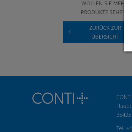
WOLLEN SIE MEHR
PRODUKTE SEHEN?
ZURÜCK ZUR
ÜBERSICHT
CONTI
Haupt
35435
Tel +