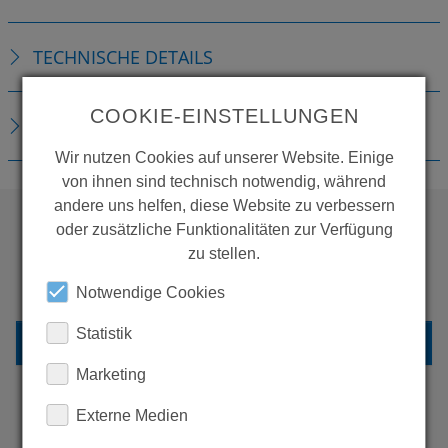
TECHNISCHE DETAILS
COOKIE-EINSTELLUNGEN
DOWNLOADS
Wir nutzen Cookies auf unserer Website. Einige
von ihnen sind technisch notwendig, während
andere uns helfen, diese Website zu verbessern
oder zusätzliche Funktionalitäten zur Verfügung
zu stellen.
WOLLEN SIE MEHR
PRODUKTE SEHEN?
Notwendige Cookies
Statistik
ZURÜCK ZUR ÜBERSICHT
Marketing
Externe Medien
ERFAHREN SIE MEHR ÜBER