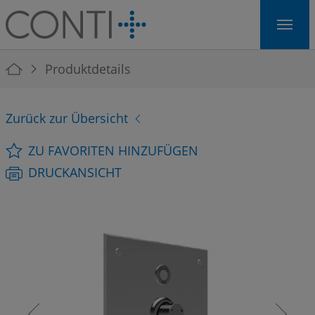
Skip to main navigation
Skip to main content
Skip to page footer
You are here:
Produktdetails
Zurück zur Übersicht
ZU FAVORITEN HINZUFÜGEN
DRUCKANSICHT