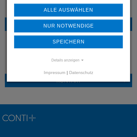
UNSERE REFERENZEN
ALLE AUSWÄHLEN
REFERENZEN
NUR NOTWENDIGE
SPEICHERN
HABEN SIE FRAGEN?
Details anzeigen
KONTAKTIEREN SIE UNS
Impressum
|
Datenschutz
KONTAKT