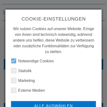
DOWNLOADS
COOKIE-EINSTELLUNGEN
Wir nutzen Cookies auf unserer Website. Einige
von ihnen sind technisch notwendig, während
andere uns helfen, diese Website zu verbessern
WOLLEN SIE MEHR
oder zusätzliche Funktionalitäten zur Verfügung
PRODUKTE SEHEN?
zu stellen.
Notwendige Cookies
ZURÜCK ZUR ÜBERSICHT
Statistik
Marketing
ERFAHREN SIE MEHR ÜBER
Externe Medien
UNSERE REFERENZEN
ALLE AUSWÄHLEN