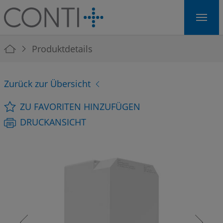
Skip to main navigation
Skip to main content
Skip to page footer
You are here:
Produktdetails
Zurück zur Übersicht
ZU FAVORITEN HINZUFÜGEN
DRUCKANSICHT