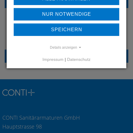
REFERENZEN
NUR NOTWENDIGE
SPEICHERN
HABEN SIE FRAGEN?
KONTAKTIEREN SIE UNS
Details anzeigen
KONTAKT
Impressum
|
Datenschutz
CONTI Sanitärarmaturen GmbH
Hauptstrasse 98