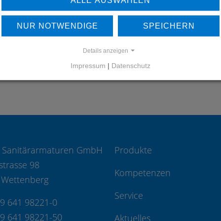
UNSERE REFERENZEN
NUR NOTWENDIGE
SPEICHERN
REFERENZEN
Details anzeigen
Impressum
|
Datenschutz
 Sanitärarmaturen GmbH
Produkte
strasse 98
Kompetenzen
 Wettenberg
Service
49 641 98221-0
49 641 98221-50
Aktuelles