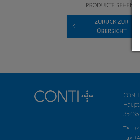
PRODUKTE SEHEN?
ZURÜCK ZUR
ÜBERSICHT
CONTI
Haupt
35435
Tel +
Fax +