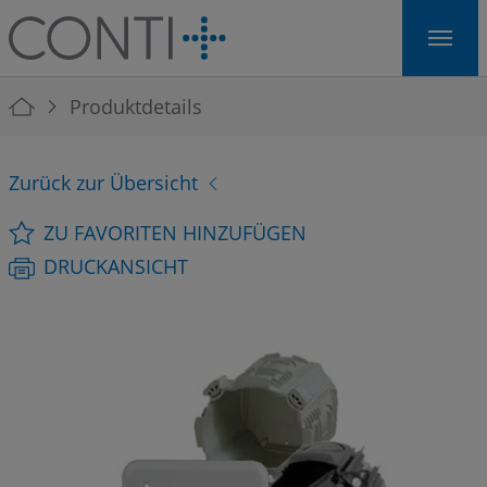
Skip to main navigation
Skip to main content
Skip to page footer
You are here:
Produktdetails
Zurück zur Übersicht
ZU FAVORITEN HINZUFÜGEN
DRUCKANSICHT