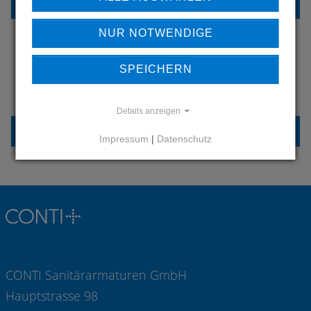
REFERENZEN
NUR NOTWENDIGE
SPEICHERN
HABEN SIE FRAGEN?
KONTAKTIEREN SIE UNS
Details anzeigen
KONTAKT
Impressum
|
Datenschutz
CONTI Sanitärarmaturen GmbH
Hauptstrasse 98