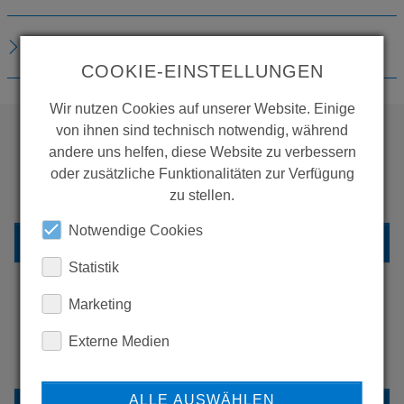
DOWNLOADS
COOKIE-EINSTELLUNGEN
Wir nutzen Cookies auf unserer Website. Einige
von ihnen sind technisch notwendig, während
andere uns helfen, diese Website zu verbessern
WOLLEN SIE MEHR
oder zusätzliche Funktionalitäten zur Verfügung
PRODUKTE SEHEN?
zu stellen.
Notwendige Cookies
ZURÜCK ZUR ÜBERSICHT
Statistik
Marketing
ERFAHREN SIE MEHR ÜBER
Externe Medien
UNSERE REFERENZEN
ALLE AUSWÄHLEN