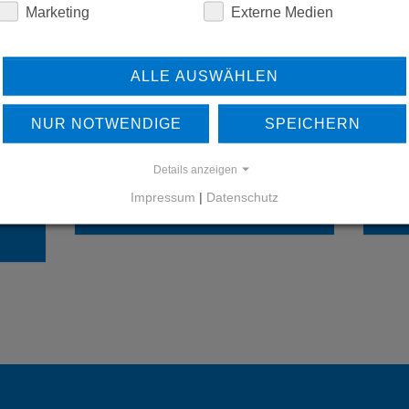
Marketing
Externe Medien
ALLE AUSWÄHLEN
NUR NOTWENDIGE
SPEICHERN
ERFAHREN SIE MEHR ÜBER
UNSERE REFERENZEN
Details anzeigen
Impressum
|
Datenschutz
REFERENZEN