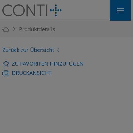
Skip to main navigation
Skip to main content
Skip to page footer
You are here:
Produktdetails
Zurück zur Übersicht
ZU FAVORITEN HINZUFÜGEN
DRUCKANSICHT