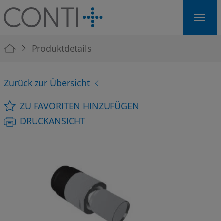
Skip to main navigation
Skip to main content
Skip to page footer
You are here:
Produktdetails
Zurück zur Übersicht
ZU FAVORITEN HINZUFÜGEN
DRUCKANSICHT