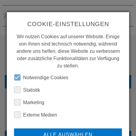
DOWNLOADS
COOKIE-EINSTELLUNGEN
Wir nutzen Cookies auf unserer Website. Einige
von ihnen sind technisch notwendig, während
andere uns helfen, diese Website zu verbessern
WOLLEN SIE MEHR
oder zusätzliche Funktionalitäten zur Verfügung
PRODUKTE SEHEN?
zu stellen.
Notwendige Cookies
ZURÜCK ZUR ÜBERSICHT
Statistik
Marketing
ERFAHREN SIE MEHR ÜBER
Externe Medien
UNSERE REFERENZEN
ALLE AUSWÄHLEN