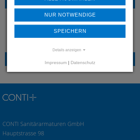
REFERENZEN
NUR NOTWENDIGE
SPEICHERN
HABEN SIE FRAGEN?
KONTAKTIEREN SIE UNS
Details anzeigen
KONTAKT
Impressum
|
Datenschutz
CONTI Sanitärarmaturen GmbH
Hauptstrasse 98