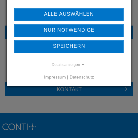
ERFAHREN SIE MEHR ÜBER
ALLE AUSWÄHLEN
UNSERE REFERENZEN
NUR NOTWENDIGE
REFERENZEN
SPEICHERN
HABEN SIE FRAGEN?
Details anzeigen
KONTAKTIEREN SIE UNS
Impressum
|
Datenschutz
KONTAKT