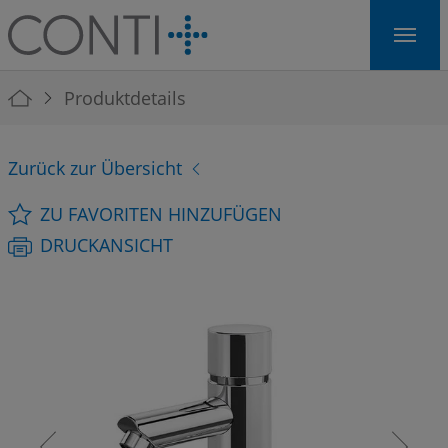
Skip to main navigation
Skip to main content
Skip to page footer
You are here:
Produktdetails
Zurück zur Übersicht
ZU FAVORITEN HINZUFÜGEN
DRUCKANSICHT