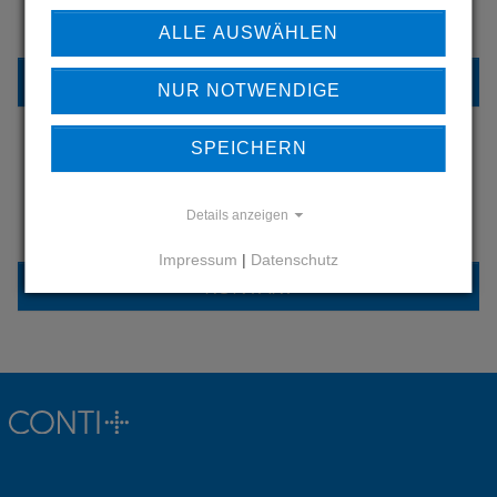
UNSERE REFERENZEN
ALLE AUSWÄHLEN
REFERENZEN
NUR NOTWENDIGE
SPEICHERN
HABEN SIE FRAGEN?
Details anzeigen
KONTAKTIEREN SIE UNS
Impressum
|
Datenschutz
KONTAKT