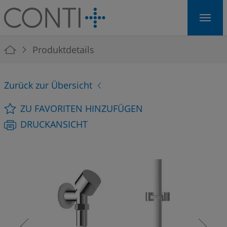
Skip to main navigation
Skip to main content
Skip to page footer
You are here:
Produktdetails
Zurück zur Übersicht
ZU FAVORITEN HINZUFÜGEN
DRUCKANSICHT