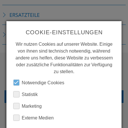
ERSATZTEILE
COOKIE-EINSTELLUNGEN
DOWNLOADS
Wir nutzen Cookies auf unserer Website. Einige
von ihnen sind technisch notwendig, während
andere uns helfen, diese Website zu verbessern
oder zusätzliche Funktionalitäten zur Verfügung
zu stellen.
WOLLEN SIE MEHR
PRODUKTE SEHEN?
Notwendige Cookies
Statistik
ZURÜCK ZUR ÜBERSICHT
Marketing
Externe Medien
ERFAHREN SIE MEHR ÜBER