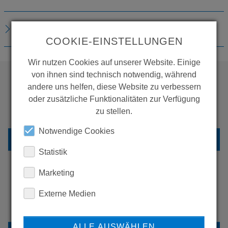
DOWNLOADS
COOKIE-EINSTELLUNGEN
Wir nutzen Cookies auf unserer Website. Einige
von ihnen sind technisch notwendig, während
andere uns helfen, diese Website zu verbessern
WOLLEN SIE MEHR
oder zusätzliche Funktionalitäten zur Verfügung
PRODUKTE SEHEN?
zu stellen.
Notwendige Cookies
ZURÜCK ZUR ÜBERSICHT
Statistik
Marketing
ERFAHREN SIE MEHR ÜBER
Externe Medien
UNSERE REFERENZEN
ALLE AUSWÄHLEN