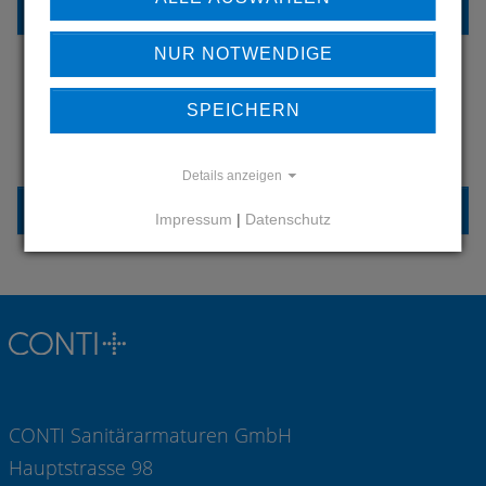
REFERENZEN
NUR NOTWENDIGE
SPEICHERN
HABEN SIE FRAGEN?
KONTAKTIEREN SIE UNS
Details anzeigen
KONTAKT
Impressum
|
Datenschutz
CONTI Sanitärarmaturen GmbH
Hauptstrasse 98