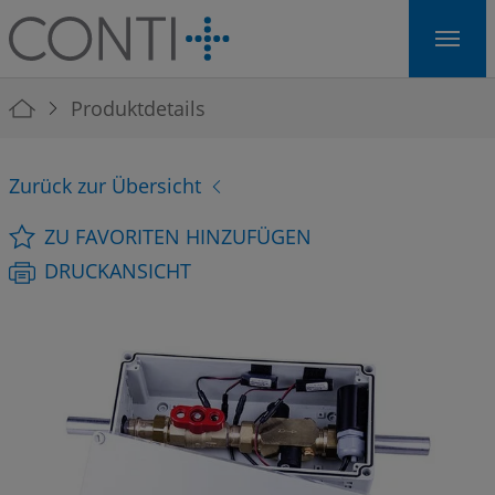
Skip to main navigation
Skip to main content
Skip to page footer
You are here:
Produktdetails
Zurück zur Übersicht
ZU FAVORITEN HINZUFÜGEN
DRUCKANSICHT