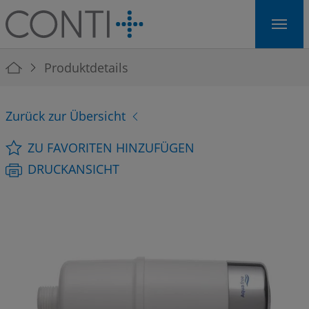
Skip to main navigation
Skip to main content
Skip to page footer
You are here:
Produktdetails
Zurück zur Übersicht
ZU FAVORITEN HINZUFÜGEN
DRUCKANSICHT