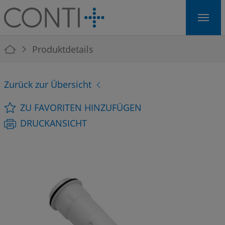
Skip to main navigation
Skip to main content
Skip to page footer
You are here:
Produktdetails
Zurück zur Übersicht
ZU FAVORITEN HINZUFÜGEN
DRUCKANSICHT